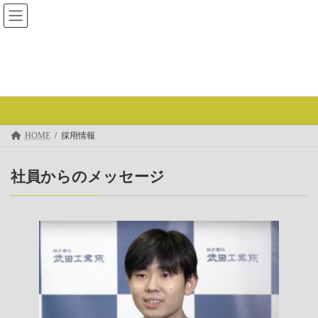
コ
ナ
ン
ビ
テ
ゲ
ン
ー
ツ
シ
へ
ョ
採用情報
ス
ン
キ
に
ッ
移
プ
動
HOME
採用情報
社員からのメッセージ