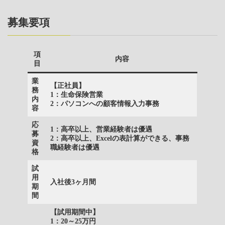
募集要項
項
内容
目
業
【正社員】
務
1：生命保険営業
内
2：パソコンへの顧客情報入力事務
容
応
1：高卒以上、営業経験者は優遇
募
2：高卒以上、Excelの表計算ができる、事務
資
職経験者は優遇
格
試
用
入社後3ヶ月間
期
間
【試用期間中】
1：20～25万円