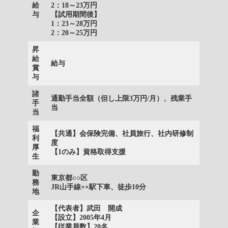
給
2：18～23万円
与
【試用期間後】
1：23～28万円
2：20～25万円
昇
給
給与
賞
与
諸
通勤手当全額（但し上限3万円/月）、残業手
手
当
当
福
【共通】会保険完備、社員旅行、社内研修制
利
度
厚
【1のみ】資格取得支援
生
勤
東京都○○区
務
JR山手線××駅下車、徒歩10分
地
【代表者】武田 開成
企
【設立】2005年4月
業
【従業員数】20名